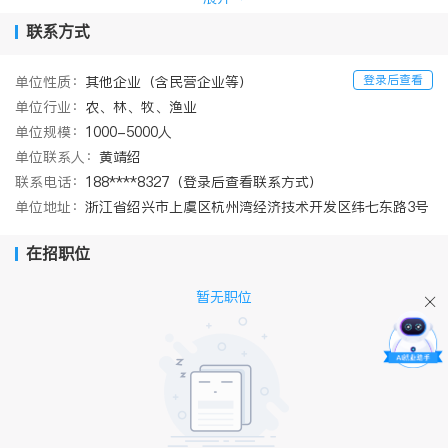
球第二家自主研发和生产草铵膦的企业，经过多年的生产和技术突
联系方式
破，实现草铵膦原药年产能
吨，并成功开拓了全球市场。永农
5000
生物不断投入农药登记，使其符合发达市场和新兴市场的标准。永
登录后查看
单位性质：
其他企业（含民营企业等）
农以高质量的数据和专业知识支持客户在加拿大，美国，巴西，欧
盟和其他国家进行登记。公司还致力于发展自主登记，在巴西，欧
单位行业：
农、林、牧、渔业
盟，澳大利亚，台湾都实现了自主登记。
年公司重点产品氨氯
2011
单位规模：
1000-5000人
吡啶酸原药通过巴西的登记审批，成为中国大陆第一家在巴西获得
单位联系人：
黄靖绍
自主登记的农化企业。
年公司核心产品草铵膦原药获得欧盟审
2014
联系电话：
188****8327（登录后查看联系方式）
批，同时该产品在
年获得台湾地区的农药许可证，永农成为中
2014
单位地址：
浙江省绍兴市上虞区杭州湾经济技术开发区纬七东路3号
国大陆第一家在台获得农药登记证的农化企业。
在招职位
暂无职位