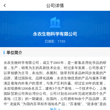
公司详情
永农生物科学有限公司
已浏览：1720
单位简介
永农生物科学有限公司，成立于
年，是一家集农用化学品的研
2005
发，生产，销售为主的高新技术企业。经过多年发展，公司形成了
以草铵膦为主导，杀虫剂、杀菌剂、除草剂等多品种同步发展的产
品群。通过国际化、品牌化战略，永农生物优质的产品与服务不断
满足着海内外客户的需求，与客户互利共赢。经过近
年的发展，
30
永农现拥有
余名员工，建有
个生产基地，一个技术中心，上海
1200
3
国际贸易公司和台湾分公司。公司计划在
年完成对第四个生产
2016
基地（江苏）的一期建设。在国内，公司拥有
余个产品品牌，其
80
中“ 龙旋风 ”为国内百草枯市场知名产品；“百速顿”、“甜多收”是由
展开
本公司国内首家开发的优秀除草剂，深受客户信任。永农生物是全