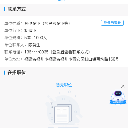
压缩袋、水杯设计及家居收纳产品等领域，尤其在单手操作杯具和
抗撕裂包装技术上具备核心优势。投资方面，作为产业布局平台，
联系方式
其主要关注家居用品销售、塑料制品生产和文化传媒领域，并积极
拓展至芯片分销等新兴产业赛道。商标方面，除了核心品牌'茶花'，
登录后查看
单位性质：
其他企业（含民营企业等）
公司近期还申请注册了'CHAHUA'等多类别商标，覆盖厨房洁具、办
单位行业：
制造业
公用品和医疗器械等领域。
风险概览
单位规模：
500-1000人
风险方面共发现企业有天眼风险信息256条；还发现企业有裁判文书
单位联系人：
陈葵生
5条；涉诉关系23条，开庭公告13条，立案信息9条。
联系电话：
136****8035（登录后查看联系方式）
单位地址：
福建省福州市福建省福州市晋安区鼓山镇蕉坑路168号
在招职位
暂无职位