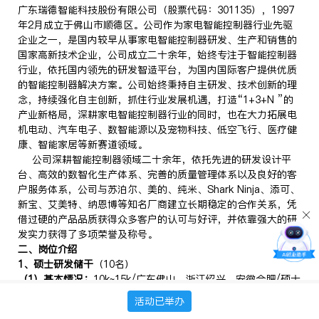
广东瑞德智能科技股份有限公司（股票代码：301135），1997
年2月成立于佛山市顺德区。公司作为家电智能控制器行业先驱
企业之一，是国内较早从事家电智能控制器研发、生产和销售的
国家高新技术企业，公司成立二十余年，始终专注于智能控制器
行业，依托国内领先的研发智造平台，为国内国际客户提供优质
的智能控制器解决方案。公司始终秉持自主研发、技术创新的理
念，持续强化自主创新，抓住行业发展机遇，打造“1+3+N ”的
产业新格局，深耕家电智能控制器行业的同时，也在大力拓展电
机电动、汽车电子、数智能源以及宠物科技、低空飞行、医疗健
康、智能家居等新赛道领域。
公司深耕智能控制器领域二十余年，依托先进的研发设计平
台、高效的数智化生产体系、完善的质量管理体系以及良好的客
户服务体系，公司与苏泊尔、美的、纯米、Shark Ninja、添可、
新宝、艾美特、纳恩博等知名厂商建立长期稳定的合作关系，凭
借过硬的产品品质获得众多客户的认可与好评，并依靠强大的研
发实力获得了多项荣誉及称号。
二、岗位介绍
1、硕士研发储干
（10名）
（1）基本情况：
10k~15k/广东佛山、浙江绍兴、安徽合肥/硕士
及以上
活动已举办
（2）需求专业：