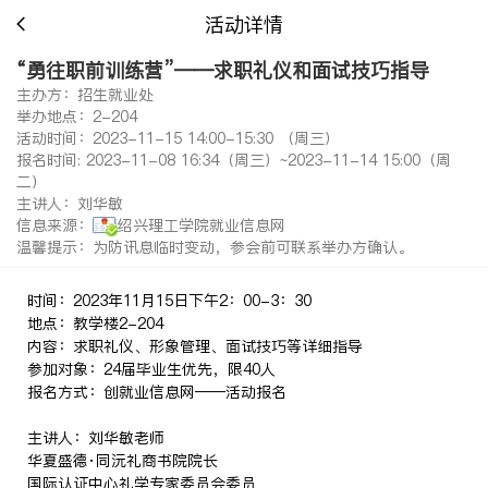
活动详情
“勇往职前训练营”——求职礼仪和面试技巧指导
主办方：招生就业处
举办地点：2-204
活动时间：2023-11-15 14:00-15:30 （周三）
报名时间: 2023-11-08 16:34（周三）~2023-11-14 15:00（周
二）
主讲人：刘华敏
信息来源：
绍兴理工学院就业信息网
温馨提示：为防讯息临时变动，参会前可联系举办方确认。
时间：2023年11月15日下午2：00-3：30
地点：教学楼2-204
内容：求职礼仪、形象管理、面试技巧等详细指导
参加对象：24届毕业生优先，限40人
报名方式：创就业信息网——活动报名
主讲人：刘华敏老师
华夏盛德·同沅礼商书院院长
国际认证中心礼学专家委员会委员