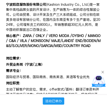
宁波凯信服饰股份有限公司
(Kashion Industry Co., Ltd.)是一家
集中高档品牌女装的开发设计、生产销售为一体的综合性服装公
司。公司由贸易、设计开发及生产三大系统组成，公司分别在欧
美多地设有营销分公司，在国内及东南亚有多个生产基地。至20
24年，公司现有员工约8000人，年销售额超30亿元人民币，是
中国纺织服装出口百强企业。
核心客户：
ZARA / ONLY / VERO MODA /OYSHO / MANGO
/ C&A / VILA / MONSOON/ MAJE/LANDS’ END/BODEN/M
&S/S.OLIVER/MONO/GARCIA/MSD/COUNTRY ROAD
岗位需求：
外贸业务岗（宁波
/
上海）
需求专业：
国际经济与贸易、国际商务、商务英语、英语等专业优先
岗位职责
:
主动了解客户的定位，需求，offer款式/面料；翻译订单资料并
跟进开发样品进度；安排QA审核样品并寄送样品，提供报价资
料。
活动已举办
岗位要求
: