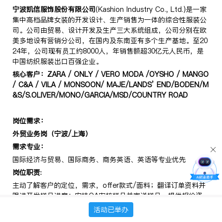
宁波凯信服饰股份有限公司
(Kashion Industry Co., Ltd.)是一家
集中高档品牌女装的开发设计、生产销售为一体的综合性服装公
司。公司由贸易、设计开发及生产三大系统组成，公司分别在欧
美多地设有营销分公司，在国内及东南亚有多个生产基地。至20
24年，公司现有员工约8000人，年销售额超30亿元人民币，是
中国纺织服装出口百强企业。
核心客户：
ZARA / ONLY / VERO MODA /OYSHO / MANGO
/ C&A / VILA / MONSOON/ MAJE/LANDS’ END/BODEN/M
&S/S.OLIVER/MONO/GARCIA/MSD/COUNTRY ROAD
岗位需求：
外贸业务岗（宁波
/
上海）
需求专业：
国际经济与贸易、国际商务、商务英语、英语等专业优先
岗位职责
:
主动了解客户的定位，需求，offer款式/面料；翻译订单资料并
跟进开发样品进度；安排QA审核样品并寄送样品，提供报价资
料。
活动已举办
岗位要求
: