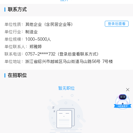
德智能科技有限公司、瑞德发展（香港）有限公司、佛山市瑞尔电
子科技有限公司、佛山市瑞德软件科技有限公司、佛山市瑞沃电子
联系方式
有限公司共六家全资子公司。在企业规模方面，瑞德智能及子公司
共有员工约2000人，总厂房面积约11万平方米，拥有74条各类产品
登录后查看
单位性质：
其他企业（含民营企业等）
生产线和4个产品性能测试实验室，企业产能规模超过10亿元。
单位行业：
制造业
瑞德智能自成立以来获得多项资质和荣誉，是高新技术企业、国家
火炬计划重点高新技术企业、广东省经贸厅认定的省级企业技术中
单位规模：
1000-5000人
心、广东省科技厅认定的广东省家电智能控制器工程技术研究开发
单位联系人：
郑雅婷
中心、广东省信息产业厅认定的软件企业、广东省民营科技企业、
联系电话：
0757-2****732（登录后查看联系方式）
广东省优势传统产业转型升级示范企业、广东省软件和信息服务业
单位地址：
浙江省绍兴市越城区马山街道马山路56号 7号楼
重点企业、广东省知识产权优势企业，广东省诚信示范企业，广东
省现代产业500强企业、中国智能家居产业联盟理事单位、广东省物
联网产业联盟理事单位、广东省白色家电联盟的副理事长单位、广
在招职位
东省软件行业协会的副会长单位、广东省电子行业协会理事单位、
顺德区“龙腾计划”企业、顺德区百家企业智能制造工程示范企业，
暂无职位
同时也是ISO9001及ISO14000体系认证企业，是内地中小企业中首
家获花旗银行授信的企业，注册商标被评为广东省商标。 瑞德
智能注重研发投入，积累了较为雄厚的研发实力，现已建有广东省
企业技术中心、广东省工程技术研究开发中心、广东华南家电研究
院二级研发平台电子控制技术研发中心、佛山市顺德区物联网技术
工程中心，并与中国科学院、东南大学、广东工业大学、广东华南
家电研究院、北京理工大学等科研院所建立了长期稳定的产学研合