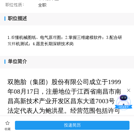
职位性质：
全职
职位描述
.懂机械图纸电气原图.掌握三维建模软件.配合研
机测试.愿意长期深耕技术岗
单位简介
双胞胎（集团）股份有限公司成立于
1999
年08月17日，注册地位于江西省南昌市南
昌高新技术产业开发区昌东大道7003号，
法定代表人为鲍洪星。经营范围包括许可
项目：饲料生产，饲料添加剂生产，牲畜
投递简历
饲养，种畜禽生产，种畜禽经营，生猪屠
收藏
展开