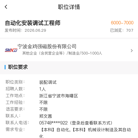
职位详情
自动化安装调试工程师
6000-7000
发布时间：2026.06.29
已浏览：707
宁波金鸡强磁股份有限公司
其他企业（含民营企业等）/制造业/500-1000人
职位要求
职位类别：
装配调试
招聘人数：
1人
工作地点：
浙江省宁波市海曙区
工作经验：
不限
语言要求：
不限
联系人：
郑文茜
联系人电话：
05748****922（登录后查看联系方式）
需求专业：
【本科】自动化,【本科】机械设计制造及其自动
化