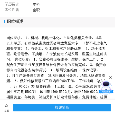
学历要求：
本科
职位性质：
全职
职位描述
岗位求 机械机电体化化类相关专业科
历验或素质优秀者放宽至专暂考虑电气
相关专业 金工钳工相关习验优先 手力
强吃苦耐劳抽烟宁波稳长期展应届提
习 岗位职责 负责公司设备维修维护保养工 
配合产度设备维护保养计划施完 负责非
标化设备安装调试 填写设备维修 保养记录
产设备巡查问题及处消除场跑冒滴
漏 做维修场工场工 工间做六休
- 薪资待遇 .五险金公积金双边％ .应
届习期/月试期-/月转正-/月
项目奖金终奖补贴另算 .带薪假免费体检提供
食宿节假日日礼品礼金期团建旅游
投递简历
收藏