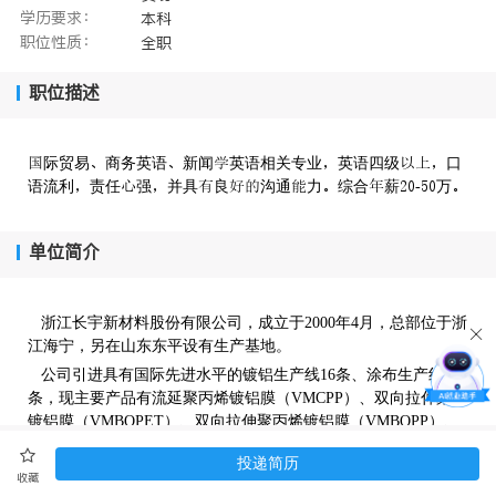
学历要求：
本科
职位性质：
全职
职位描述
际贸易商务英语新闻英语相关专业英语四级口
语流利责任强并具良沟通力综合薪-万
单位简介
浙江长宇新材料股份有限公司，成立于2000年4月，总部位于浙
江海宁，另在山东东平设有生产基地。
公司引进具有国际先进水平的镀铝生产线16条、涂布生产线3
条，现主要产品有流延聚丙烯镀铝膜（VMCPP）、双向拉伸聚酯
镀铝膜（VMBOPET）、双向拉伸聚丙烯镀铝膜（VMBOPP）、
氧化铝膜（AlOx）、PVDC涂布膜，年产各类真空镀铝膜100000
投递简历
多吨，K膜6000多吨。产品具有内外贸发展的优势,在销往国内市
收藏
场的同时,还出口欧美、日韩、东南亚等国际市场。