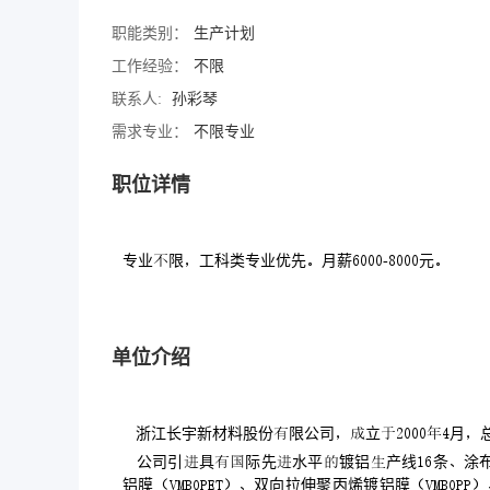
职能类别：
生产计划
工作经验：
不限
联系人:
孙彩琴
需求专业：
不限专业
职位详情
专业限工科类专业优先月薪-元
单位介绍
浙江长宇新材料股份限公司立月
公司引具际先水平镀铝产线条涂布
铝膜双向拉伸聚丙烯镀铝膜