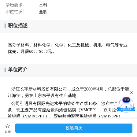
学历要求：
本科
职位性质：
全职
职位描述
高材料材料化化化工及机械机电电气等专业
优先月薪-元
单位简介
浙江长宇新材料股份有限公司，成立于2000年4月，总部位于浙
江海宁，另在山东东平设有生产基地。
公司引进具有国际先进水平的镀铝生产线16条、涂布生产线3
条，现主要产品有流延聚丙烯镀铝膜（VMCPP）、双向拉伸聚酯
镀铝膜（VMBOPET）、双向拉伸聚丙烯镀铝膜（VMBOPP）、
氧化铝膜（AlOx）、PVDC涂布膜，年产各类真空镀铝膜100000
投递简历
多吨，K膜6000多吨。产品具有内外贸发展的优势,在销往国内市
收藏
场的同时,还出口欧美、日韩、东南亚等国际市场。